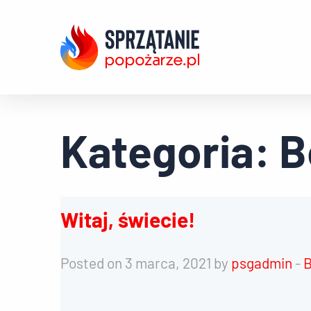
Kategoria:
B
Witaj, świecie!
Posted on 3 marca, 2021 by
psgadmin
-
B